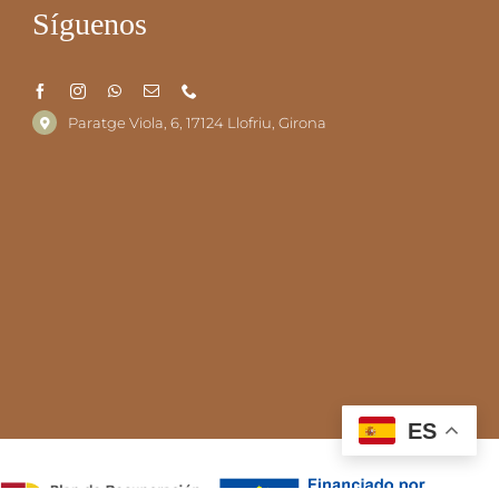
Síguenos
Paratge Viola, 6, 17124 Llofriu, Girona
ES