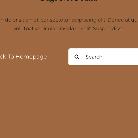
 dolor sit amet, consectetur adipiscing elit. Donec at 
volutpat vehicula gravida in velit. Suspendisse
Buscar:
ck To Homepage